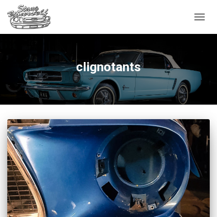
OUVRI
clignotants