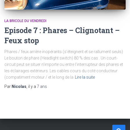
LA BRICOLE DU VENDREDI
Episode 7 : Phares – Clignotant –
Feux stop
Phares / feux arrière inopérants (s’éteignent et se rallument seuls)
Le bouton de phare (Headlight switch) 80 % des cas . Un court-
circuit peut se situer n’importe ou entre l’interrupteur des phares et
les éclairages extérieurs. Les cables cours du coté conducteur
(compatiment moteur / et le long de la
Lire la suite
Par
Nicolas
, il y a
7 ans