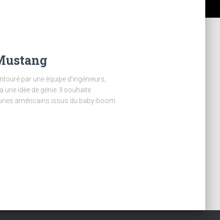
 Mustang
ntouré par une équipe d’ingénieurs,
a une idée de génie. Il souhaite
jeunes américains issus du baby-boom.