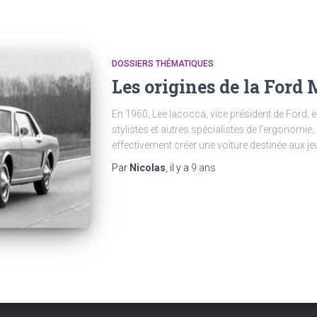
DOSSIERS THÉMATIQUES
Les origines de la Ford
En 1960, Lee Iacocca, vice président de Ford, e
stylistes et autres spécialistes de l’ergonomie, 
effectivement créer une voiture destinée aux 
Par
Nicolas
, il y a
9 ans