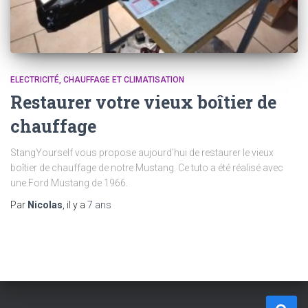
ELECTRICITÉ, CHAUFFAGE ET CLIMATISATION
Restaurer votre vieux boîtier de
chauffage
StangYourself vous propose aujourd’hui de restaurer le vieux
boîtier de chauffage de notre Mustang. Ce tuto a été réalisé avec
une Ford Mustang de 1966.
Par
Nicolas
, il y a
7 ans