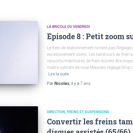
LA BRICOLE DU VENDREDI
Episode 8 : Petit zoom s
Le frein de stationnement ne tient pas Réglage 
excessivement usées. Les tambours de frein arr
ressorts/mâchoires de frein doivent être inspect
maitre cylindre de roue Mauvais réglage (trop 
Lire la suite
Par
Nicolas
, il y a
7 ans
DIRECTION, FREINS ET SUSPENSIONS
Convertir les freins tam
disques assistés (65/66)