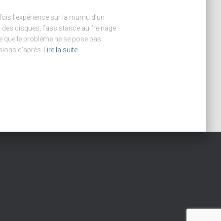
 fois l’expérience sur la mumu d’un
des disques, l’assistance au freinage
e que le problème ne se pose pas
sions d’après
Lire la suite