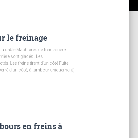
ur le freinage
du câble Mâchoires de frein arrière
ière sont glacés . Les
és. Les freins tirent d’un côté Fuite
serré d’un côté, à tambour uniquement).
bours en freins à