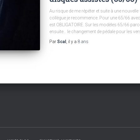
Au risque de me répéter et suite à une nouvelle
collègue je recommence. Pour une 65/66 avec 
est OBLIGATOIRE. Sur les modèles 65/66 parc
ensuite… le changement de pédale pour les ver
Par
Scal
, il y a
8 ans