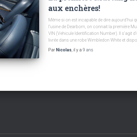
aux enchères!
Même si on est incapable de dire aujourd’hui q
l’usine de Dearborn, on connait la première Mu
VIN (Vehicule Identification Number). Il s’agit
livrée dans une robe Wimbledon White et dispo
Par
Nicolas
, il y a
9 ans