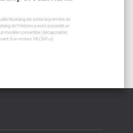
uelle Mustang est sortie la première de
stang de l’Histoire a avoir possédé un
 d’un modèle convertible (décapotable)
sant d’un moteur V8 (260 ci).