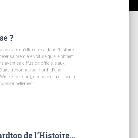
se ?
s encore qu’elle entrera dans l’histoire
eter sa première voiture qu’elle obtient
rs avant sa diffusion officielle aux
iétaire (reconnue par Ford) d’une
ise (son mari), continuent à utiliser la
occasionnellement.
rdtop de l’Histoire…