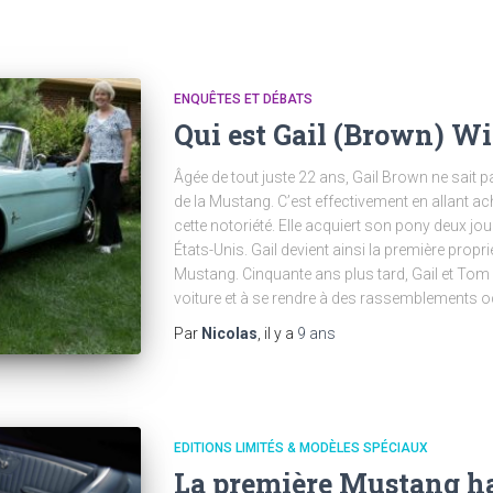
ENQUÊTES ET DÉBATS
Qui est Gail (Brown) Wi
Âgée de tout juste 22 ans, Gail Brown ne sait pa
de la Mustang. C’est effectivement en allant ach
cette notoriété. Elle acquiert son pony deux jou
États-Unis. Gail devient ainsi la première propr
Mustang. Cinquante ans plus tard, Gail et Tom W
voiture et à se rendre à des rassemblements 
Par
Nicolas
, il y a
9 ans
EDITIONS LIMITÉS & MODÈLES SPÉCIAUX
La première Mustang ha