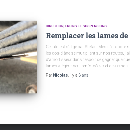
DIRECTION, FREINS ET SUSPENSIONS
Remplacer les lames de
Ce tuto est rédigé par Stefan. Merci à lui pour 
les dos-d’âne se multipliant sur nos routes, j’
d’amortisseur dans l’espoir de gagner quelque
lames « légèrement renforcées » et des « manil
Par
Nicolas
, il y a
8 ans