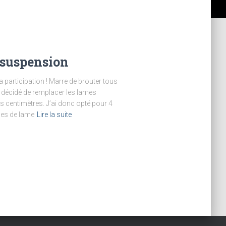
 suspension
sa participation ! Marre de brouter tous
ai décidé de remplacer les lames
s centimètres. J’ai donc opté pour 4
les de lame
Lire la suite