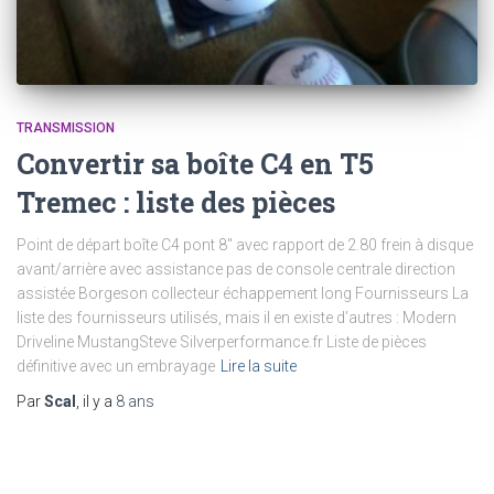
TRANSMISSION
Convertir sa boîte C4 en T5
Tremec : liste des pièces
Point de départ boîte C4 pont 8″ avec rapport de 2.80 frein à disque
avant/arrière avec assistance pas de console centrale direction
assistée Borgeson collecteur échappement long Fournisseurs La
liste des fournisseurs utilisés, mais il en existe d’autres : Modern
Driveline MustangSteve Silverperformance.fr Liste de pièces
définitive avec un embrayage
Lire la suite
Par
Scal
, il y a
8 ans