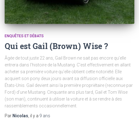
ENQUÊTES ET DÉBATS
Qui est Gail (Brown) Wise ?
Âgée de tout juste 22 ans, Gail Brown ne sait pas encore qu’elle
entrera dans l’histoire de la Mustang. C’est effectivement en allant
acheter sa première voiture qu’elle obtient cette notoriété. Elle
acquiert son pony deux jours avant sa diffusion officielle aux
États-Unis. Gail devient ainsi la première propriétaire (reconnue par
Ford) d’une Mustang. Cinquante ans plus tard, Gail et Tom Wise
(son mari), continuent à utiliser la voiture et à se rendre à des
rassemblements occasionnellement.
Par
Nicolas
, il y a
9 ans