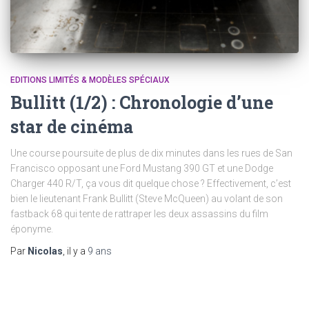
EDITIONS LIMITÉS & MODÈLES SPÉCIAUX
Bullitt (1/2) : Chronologie d’une
star de cinéma
Une course poursuite de plus de dix minutes dans les rues de San
Francisco opposant une Ford Mustang 390 GT et une Dodge
Charger 440 R/T, ça vous dit quelque chose ? Effectivement, c’est
bien le lieutenant Frank Bullitt (Steve McQueen) au volant de son
fastback 68 qui tente de rattraper les deux assassins du film
éponyme.
Par
Nicolas
, il y a
9 ans