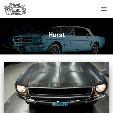
OUVRI
Hurst