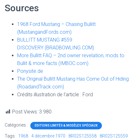
Sources
1968 Ford Mustang – Chasing Bullitt
(MustangandFords.com)
BULLITT MUSTANG #559
DISCOVERY (BRADBOWLING.COM)
More Bullitt FAQ – 2nd owner revelation, mods to
Bullit & more facts (IMBOC.com)
Ponysite.de
The Original Bullitt Mustang Has Come Out of Hiding
(RoadandTrack.com)
Crédits illustration de l’article : Ford
Post Views:
3 980
Catégories :
EDITIONS LIMITÉS & MODÈLES SPÉCIAUX
Tags:
1968
4 décembre 1970
8R02S125558
8R02S125559