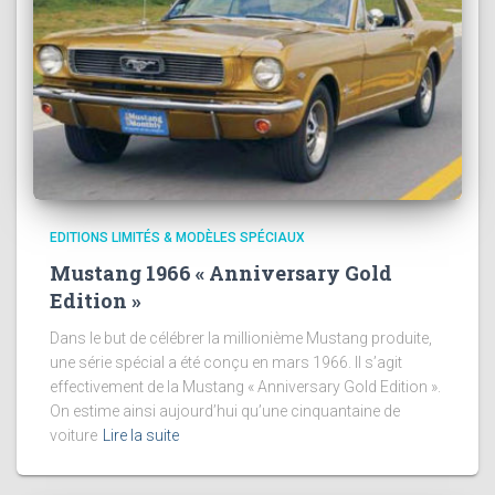
EDITIONS LIMITÉS & MODÈLES SPÉCIAUX
Mustang 1966 « Anniversary Gold
Edition »
Dans le but de célébrer la millionième Mustang produite,
une série spécial a été conçu en mars 1966. Il s’agit
effectivement de la Mustang « Anniversary Gold Edition ».
On estime ainsi aujourd’hui qu’une cinquantaine de
voiture
Lire la suite