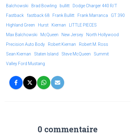
Balchowski
Brad Bowling
bullitt
Dodge Charger 440 R/T
Fastback
fastback 68
Frank Bullitt
Frank Marranca
GT 390
Highland Green
Hurst
Kiernan
LITTLE PIECES
Max Balchowski
McQueen
New Jersey
North Hollywood
Precision Auto Body
Robert Kiernan
Robert M. Ross
Sean Kiernan
Staten Island
Steve McQueen
Summit
Valley Ford Mustang
0 commentaire